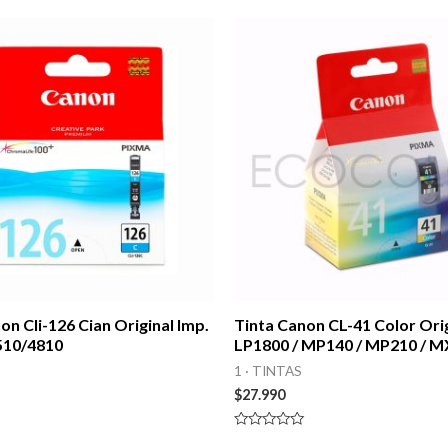
on Cli-126 Cian Original Imp.
Tinta Canon CL-41 Color Ori
510/4810
LP1800 / MP140 / MP210 / 
1 · TINTAS
$
27.990
Valorado