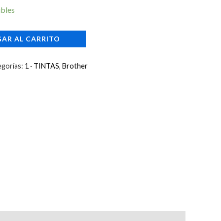
ibles
W
AR AL CARRITO
egorías:
1 · TINTAS
,
Brother