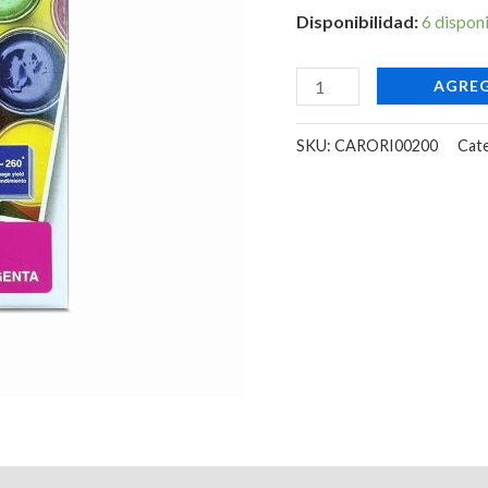
MFC
Disponibilidad:
6 dispon
J410/J220/J265W/J415
cantidad
AGREG
SKU:
CARORI00200
Cat