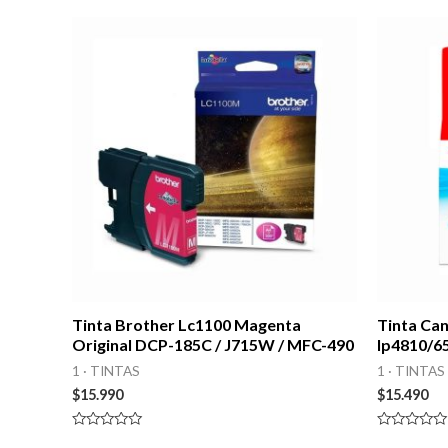
Tinta Brother Lc1100 Magenta
Tinta Can
Original DCP-185C / J715W / MFC-490
Ip4810/6
1 · TINTAS
1 · TINTAS
$
15.990
$
15.490
Valorado
Valorado