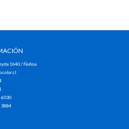
en
0
de
5
MACIÓN
eyda 1640 / Ñuñoa
color.cl
4
1
 6030
 3884