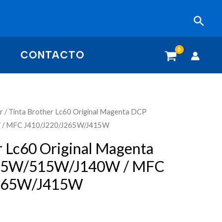
Busc
CONTACTO
r
/ Tinta Brother Lc60 Original Magenta DCP
/ MFC J410/J220/J265W/J415W
r Lc60 Original Magenta
15W/515W/J140W / MFC
J265W/J415W
W