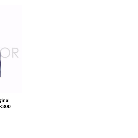
ginal
MX300