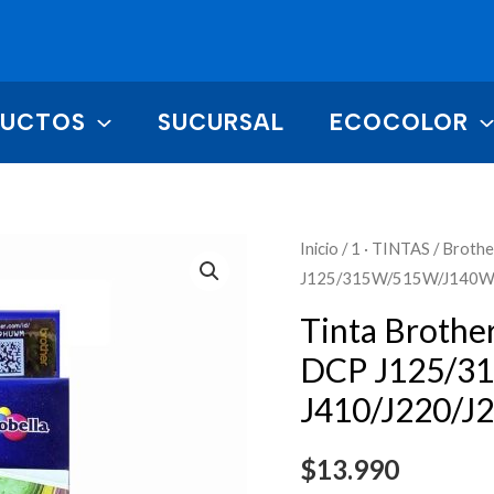
DUCTOS
SUCURSAL
ECOCOLOR
Tinta
Inicio
/
1 · TINTAS
/
Brothe
J125/315W/515W/J140W 
Brother
Lc60
Tinta Brothe
Original
DCP J125/3
Magenta
J410/J220/
DCP
J125/315W/515W/J140
$
13.990
/