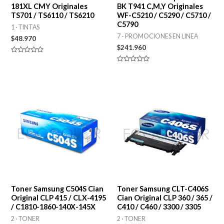
181XL CMY Originales
BK T941 C,M,Y Originales
TS701 / TS6110 / TS6210
WF-C5210 / C5290 / C5710 /
C5790
1 · TINTAS
7 - PROMOCIONES EN LINEA
$
48.970
$
241.960
Valorado
en
Valorado
0
en
de
0
5
de
5
Toner Samsung C504S Cian
Toner Samsung CLT-C406S
Original CLP 415 / CLX-4195
Cian Original CLP 360 / 365 /
/ C1810-1860-140X-145X
C410 / C460 / 3300 / 3305
2 · TONER
2 · TONER