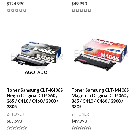
$
124.990
$
49.990
Valorado
Valorado
en
en
0
0
de
de
5
5
AGOTADO
Toner Samsung CLT-K406S
Toner Samsung CLT-M406S
Negro Original CLP 360 /
Magenta Original CLP 360 /
365 / C410 / C460 / 3300 /
365 / C410 / C460 / 3300 /
3305
3305
2 · TONER
2 · TONER
$
61.990
$
49.990
Valorado
Valorado
en
en