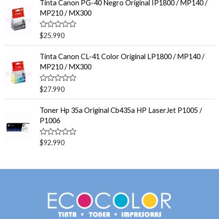
o
Tinta Canon PG-40 Negro Original IP1800 / MP140 /
0
r
MP210 / MX300
d
a
e
d
5
o
V
$
25.990
e
a
n
l
0
o
Tinta Canon CL-41 Color Original LP1800 / MP140 /
d
r
e
MP210 / MX300
a
5
d
o
V
$
27.990
e
a
n
l
0
o
Toner Hp 35a Original Cb435a HP LaserJet P1005 /
d
r
e
P1006
a
5
d
o
V
$
92.990
e
a
n
l
0
o
d
r
e
a
5
d
o
e
n
0
d