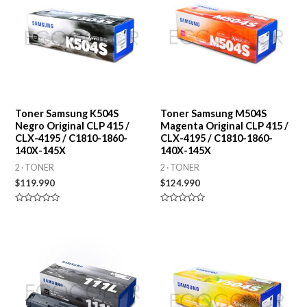
Toner Samsung K504S
Toner Samsung M504S
Negro Original CLP 415 /
Magenta Original CLP 415 /
CLX-4195 / C1810-1860-
CLX-4195 / C1810-1860-
140X-145X
140X-145X
2 · TONER
2 · TONER
$
119.990
$
124.990
Valorado
Valorado
en
en
0
0
de
de
5
5