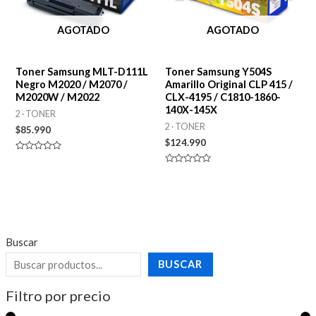
AGOTADO
AGOTADO
Toner Samsung MLT-D111L
Toner Samsung Y504S
Negro M2020 / M2070 /
Amarillo Original CLP 415 /
M2020W / M2022
CLX-4195 / C1810-1860-
140X-145X
2 · TONER
2 · TONER
$
85.990
$
124.990
Valorado
en
Valorado
0
en
de
0
5
de
5
Buscar
BUSCAR
Filtro por precio