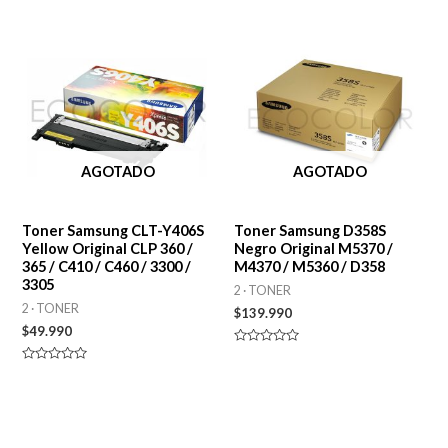
0
0
de
de
5
5
AGOTADO
AGOTADO
Toner Samsung CLT-Y406S
Toner Samsung D358S
Yellow Original CLP 360 /
Negro Original M5370 /
365 / C410 / C460 / 3300 /
M4370 / M5360 / D358
3305
2 · TONER
2 · TONER
$
139.990
$
49.990
Valorado
en
Valorado
0
en
de
0
5
de
5