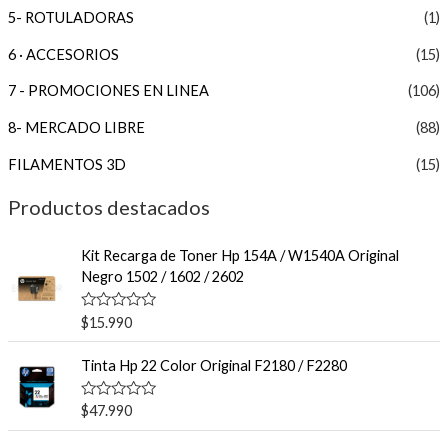
5- ROTULADORAS
(1)
6 · ACCESORIOS
(15)
7 - PROMOCIONES EN LINEA
(106)
8- MERCADO LIBRE
(88)
FILAMENTOS 3D
(15)
Productos destacados
Kit Recarga de Toner Hp 154A / W1540A Original
Negro 1502 / 1602 / 2602
V
$
15.990
a
l
o
Tinta Hp 22 Color Original F2180 / F2280
r
a
d
V
$
47.990
o
a
e
l
n