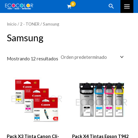
Skip
MAI
P
P
Buscar
to
r
r
ME
content
e
e
Inicio
/
2 · TONER
/ Samsung
c
c
Samsung
i
i
o
o
Mostrando 12 resultados
í
á
n
x
i
i
o
o
Pack X3 Tinta Canon Cli-
Pack X4 Tintas Epson T942