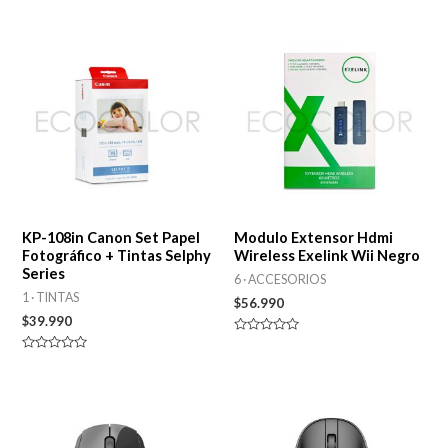
en
en
0
0
de
de
5
5
KP-108in Canon Set Papel
Modulo Extensor Hdmi
Fotográfico + Tintas Selphy
Wireless Exelink Wii Negro
Series
6 · ACCESORIOS
1 · TINTAS
$
56.990
$
39.990
Valorado
en
Valorado
0
en
de
0
5
de
5