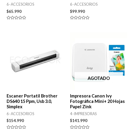
6 · ACCESORIOS
6 · ACCESORIOS
$
65.990
$
99.990
Valorado
Valorado
en
en
0
0
de
de
5
5
AGOTADO
Escaner Portatil Brother
Impresora Canon Ivy
DS640 15 Ppm, Usb 3.0,
Fotográfica Mini+ 20 Hojas
Simplex
Papel Zink
6 · ACCESORIOS
4 · IMPRESORAS
$
154.990
$
141.990
Valorado
Valorado