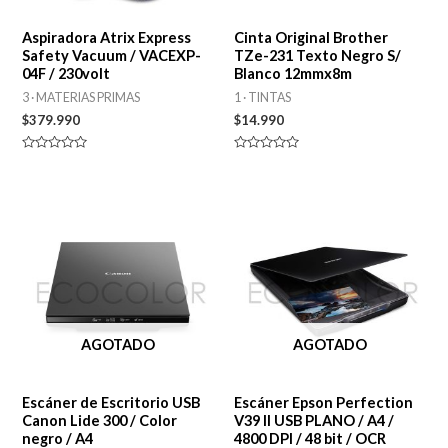
Aspiradora Atrix Express
Cinta Original Brother
Safety Vacuum / VACEXP-
TZe-231 Texto Negro S/
04F / 230volt
Blanco 12mmx8m
3 · MATERIAS PRIMAS
1 · TINTAS
$
379.990
$
14.990
Valorado
Valorado
en
en
0
0
de
de
5
5
AGOTADO
AGOTADO
Escáner de Escritorio USB
Escáner Epson Perfection
Canon Lide 300 / Color
V39 II USB PLANO / A4 /
negro / A4
4800 DPI / 48 bit / OCR