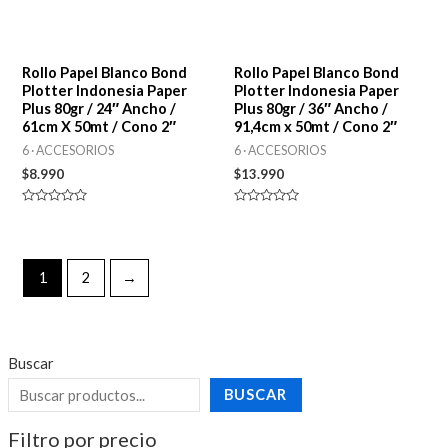
Rollo Papel Blanco Bond
Rollo Papel Blanco Bond
Plotter Indonesia Paper
Plotter Indonesia Paper
Plus 80gr / 24″ Ancho /
Plus 80gr / 36″ Ancho /
61cm X 50mt / Cono 2″
91,4cm x 50mt / Cono 2″
6 · ACCESORIOS
6 · ACCESORIOS
$
8.990
$
13.990
Valorado
Valorado
en
en
0
0
de
de
5
5
1
2
→
Buscar
BUSCAR
Filtro por precio