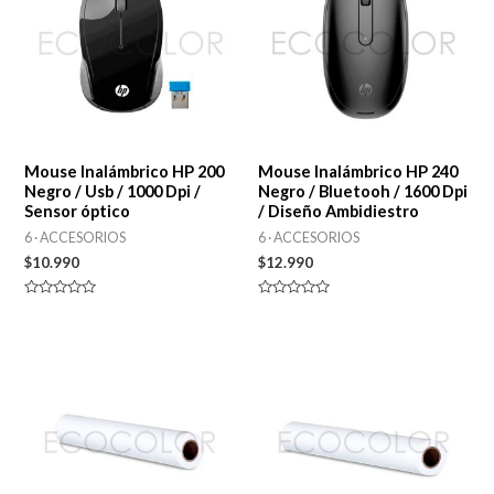
Mouse Inalámbrico HP 200
Mouse Inalámbrico HP 240
Negro / Usb / 1000 Dpi /
Negro / Bluetooh / 1600 Dpi
Sensor óptico
/ Diseño Ambidiestro
6 · ACCESORIOS
6 · ACCESORIOS
$
10.990
$
12.990
Valorado
Valorado
en
en
0
0
de
de
5
5