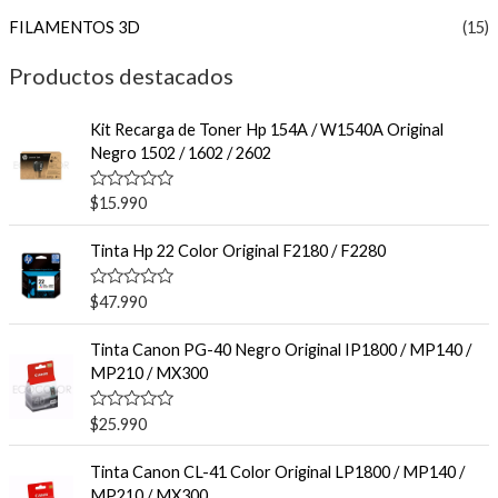
FILAMENTOS 3D
(15)
Productos destacados
Kit Recarga de Toner Hp 154A / W1540A Original
Negro 1502 / 1602 / 2602
V
$
15.990
a
l
o
Tinta Hp 22 Color Original F2180 / F2280
r
a
d
V
$
47.990
o
a
e
l
n
o
Tinta Canon PG-40 Negro Original IP1800 / MP140 /
0
r
MP210 / MX300
d
a
e
d
5
o
V
$
25.990
e
a
n
l
0
o
Tinta Canon CL-41 Color Original LP1800 / MP140 /
d
r
e
MP210 / MX300