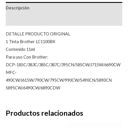
Descripción
Valoraciones (0)
DETALLE PRODUCTO ORIGINAL
1 Tinta Brother LC1100BK
Contenido 11ml
Para uso Con Brother:
DCP-185C/383C/385C/387C/395CN/585CW/J715W/6690CW
MFC-
490CW/J615W/790CW/795CW/990CW/5490CN/5890CN
5895CW/6490CW/6890CDW
Productos relacionados