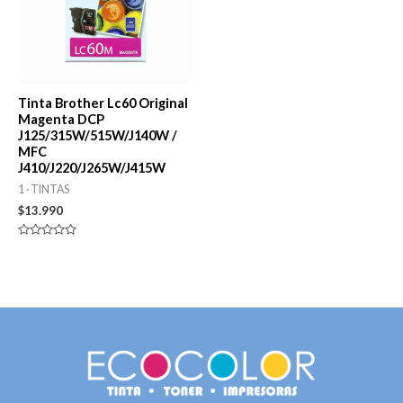
Tinta Brother Lc60 Original
Magenta DCP
J125/315W/515W/J140W /
MFC
J410/J220/J265W/J415W
1 · TINTAS
$
13.990
Valorado
en
0
de
5