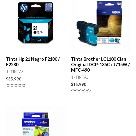
Tinta Hp 21 Negro F2180 /
Tinta Brother LC1100 Cian
F2280
Original DCP-185C / J715W /
MFC-490
1 · TINTAS
1 · TINTAS
$
35.990
$
15.990
Valorado
en
Valorado
0
en
de
0
5
de
5