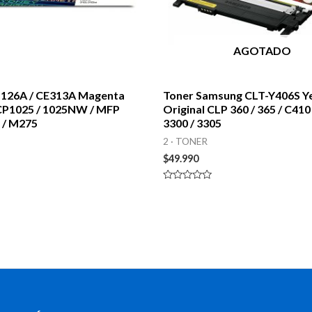
AGOTADO
 126A / CE313A Magenta
Toner Samsung CLT-Y406S Y
 CP1025 / 1025NW / MFP
Original CLP 360 / 365 / C410 
/ M275
3300 / 3305
2 · TONER
$
49.990
Valorado
en
0
de
5