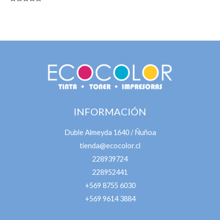
Valorado
en
0
de
5
INFORMACIÓN
Duble Almeyda 1640 / Ñuñoa
tienda@ecocolor.cl
228939724
228952441
+569 8755 6030
+569 9614 3884