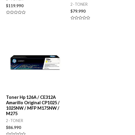
2 · TONER
$
119.990
$
79.990
Valorado
en
Valorado
0
en
de
0
5
de
5
Toner Hp 126A / CE312A
Amarillo Original CP1025 /
1025NW / MFP M175NW /
M275
2 · TONER
$
86.990