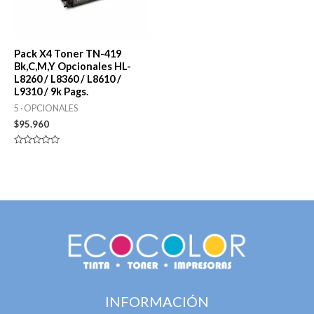
Pack X4 Toner TN-419
Bk,C,M,Y Opcionales HL-
L8260 / L8360 / L8610 /
L9310 / 9k Pags.
5 · OPCIONALES
$
95.960
Valorado
en
0
de
5
INFORMACIÓN