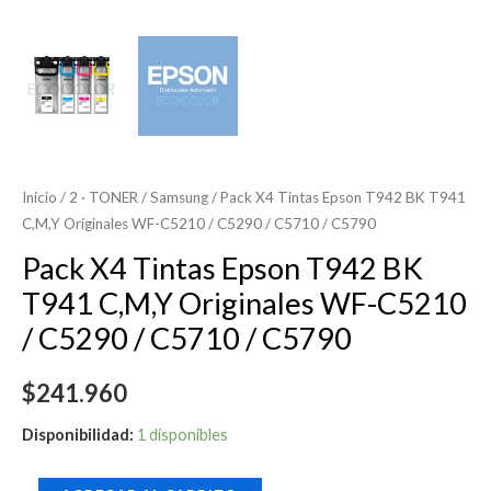
C5710
/
C5790
cantidad
Inicio
/
2 · TONER
/
Samsung
/ Pack X4 Tintas Epson T942 BK T941
C,M,Y Originales WF-C5210 / C5290 / C5710 / C5790
Pack X4 Tintas Epson T942 BK
T941 C,M,Y Originales WF-C5210
/ C5290 / C5710 / C5790
$
241.960
Disponibilidad:
1 disponibles