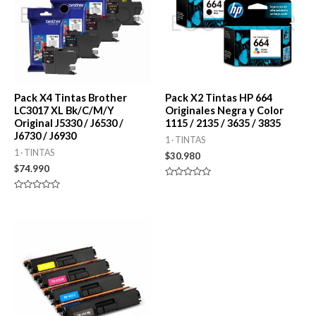
Pack X4 Tintas Brother
Pack X2 Tintas HP 664
LC3017 XL Bk/C/M/Y
Originales Negra y Color
Original J5330 / J6530 /
1115 / 2135 / 3635 / 3835
J6730 / J6930
1 · TINTAS
1 · TINTAS
$
30.980
$
74.990
Valorado
en
Valorado
0
en
de
0
5
de
5