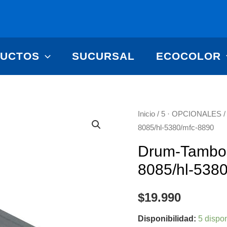
UCTOS
SUCURSAL
ECOCOLOR
Drum-
Inicio
/
5 · OPCIONALES
8085/hl-5380/mfc-8890
Tambor
Dr-
Drum-Tambor
620
8085/hl-538
Opcional
Dcp-
$
19.990
8085/hl-
5380/mfc-
Disponibilidad:
5 dispo