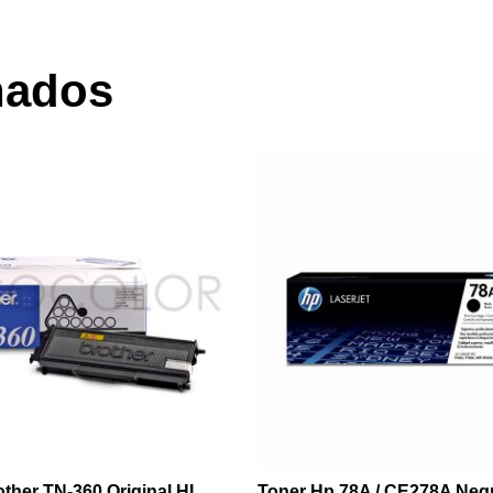
nados
other TN-360 Original HL
Toner Hp 78A / CE278A Neg