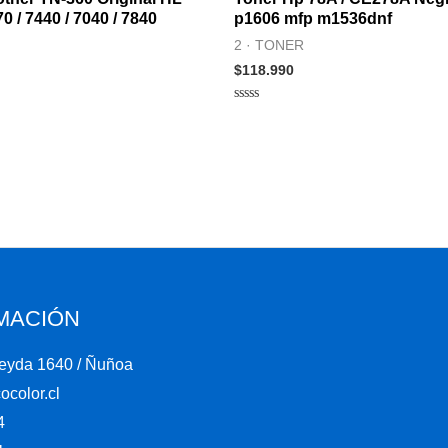
70 / 7440 / 7040 / 7840
p1606 mfp m1536dnf
2 · TONER
$
118.990
Valorado
en
0
de
5
MACIÓN
eyda 1640 / Ñuñoa
color.cl
4