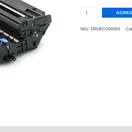
8890
cantidad
AGREG
SKU:
DRUECO00003
Ca