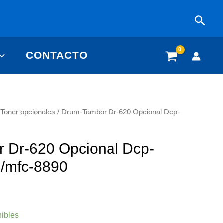
Busc
CONTACTO
/
Toner opcionales
/ Drum-Tambor Dr-620 Opcional Dcp-
 Dr-620 Opcional Dcp-
0/mfc-8890
nibles