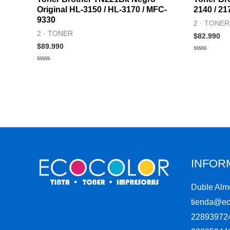
Original HL-3150 / HL-3170 / MFC-
2140 / 21
9330
2 · TONER
2 · TONER
$
82.990
$
89.990
Valorado
en
Valorado
0
en
de
0
5
de
5
INFOR
Duble Alm
tienda@eco
22893972