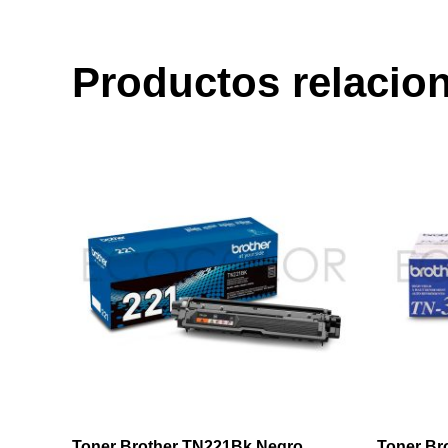
Productos relacio
Toner Brother TN221Bk Negro
Toner Br