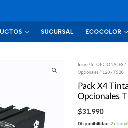
DUCTOS
SUCURSAL
ECOCOLOR
Pack
Inicio
/
5 · OPCIONALES
/
Opcionales T120 / T520
X4
Tintas
Pack X4 Tin
711XL/Bk
Opcionales T
711/C/M/Y
Opcionales
$
31.990
T120
/
Disponibilidad:
2 dispon