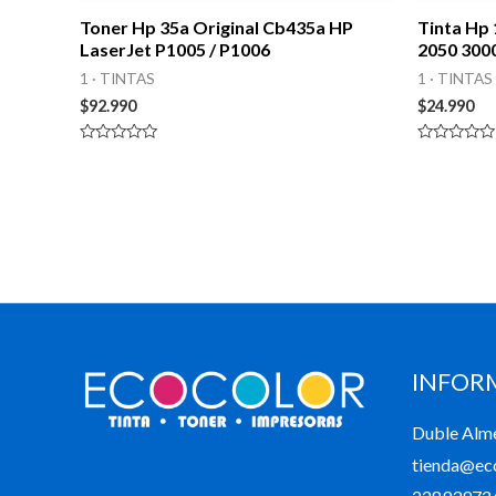
Toner Hp 35a Original Cb435a HP
Tinta Hp 
LaserJet P1005 / P1006
2050 300
1 · TINTAS
1 · TINTAS
$
92.990
$
24.990
Valorado
Valorado
en
en
0
0
de
de
5
5
INFOR
Duble Alm
tienda@eco