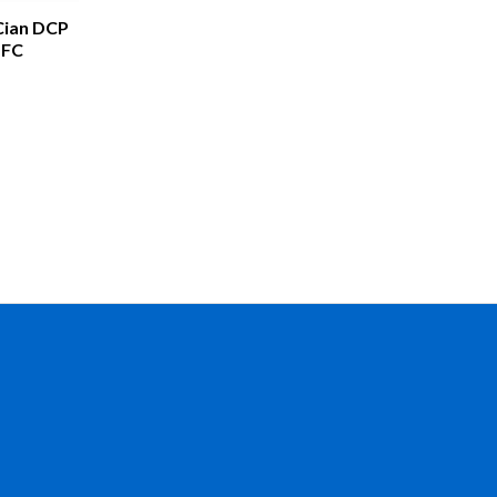
 Cian DCP
MFC