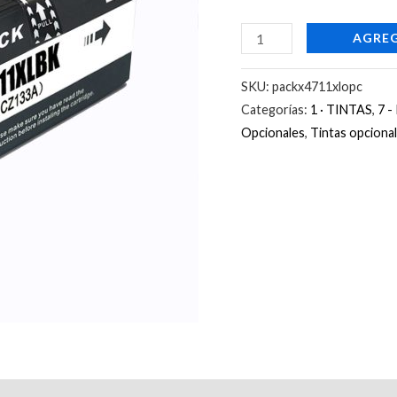
T520
cantidad
AGREG
SKU:
packx4711xlopc
Categorías:
1 · TINTAS
,
7 
Opcionales
,
Tintas opciona