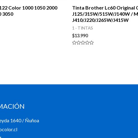
122 Color 1000 1050 2000
Tinta Brother Lc60 Original
0 3050
J125/315W/515W/J140W / 
J410/J220/J265W/J415W
1 · TINTAS
$
13.990
Valorado
en
0
de
5
MACIÓN
eyda 1640 / Ñuñoa
color.cl